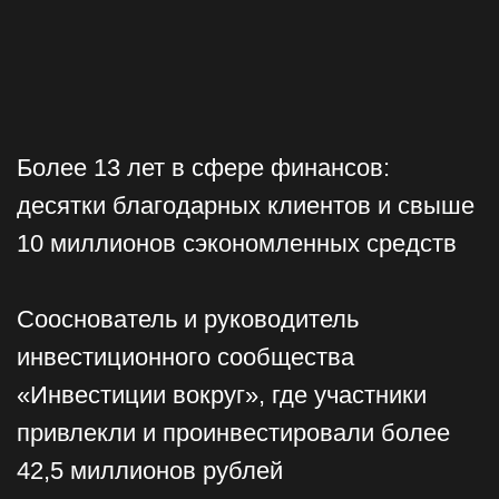
«Деловая среда»
Опишите задачу, а мы
предложим варианты её
решения
Telegram