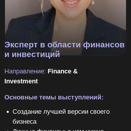
и инвестиций
Направление:
Finance &
Investment
Основные темы выступлений:
Создание лучшей версии своего
бизнеса
Личные финансы: о чем нужно
помнить предпринимателю
Бизнес-финансы. От идеи до
масштабирования
Управление финансами. Как
распределять финансы и
сформировать пассивный доход?
Мир инвестиций