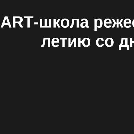
АRТ-школа режесс
летию со дня
12-18