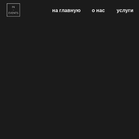
на главную
о нас
услуги
бук