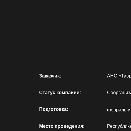
Заказчик:
АНО «Таврида.А
Статус компании:
Соорганизатор о
Подготовка:
февраль-июнь 20
Место проведения:
Республика Крым, 
Статистика:
116 участников, 5