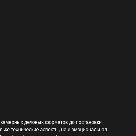
ных деловых форматов до постановки
хнические аспекты, но и эмоциональная
ербух – легенда фигурного катания,
ктором Продюсерской компании «Илья
йсов событий и культурных проектов,
 10 участников, наилучшим образом
ку в компаниях «In-events»,
евратилась в инкубатор идей, где
нализмом.