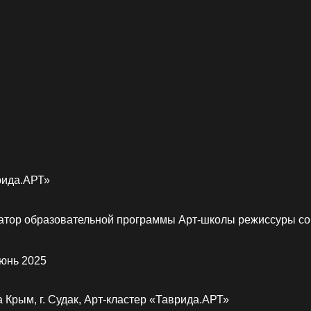
РТ»
бразовательной программы Арт-школы режиссуры событий
25
г. Судак, Арт-кластер «Таврида.АРТ»
0 субъектов РФ
За время работы Арт-школы режиссур
прошли 19 теоретических занятий, 15 
мастерские под руководством 17 маст