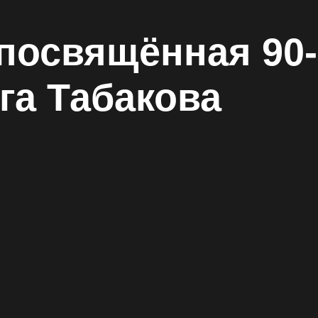
вящённая 90-
абакова