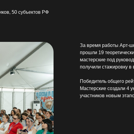
получили стажировку в ведущих event-
Победитель общего рейтинга отправи
Мастерские создали 4 уникальных пе
участников новым этапом развития.