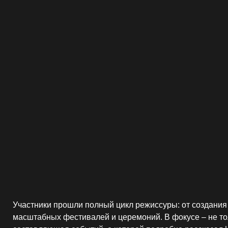
Участники прошли полный цикл режиссуры: от создания камер
масштабных фестивалей и церемоний. В фокусе – не только те
составляющая событий, о которой подробно рассказал Илья Ав
режиссер и создатель незабываемых шоу и генеральным дире
Авербух».
Кульминацией образовательного процесса стали разработки ке
презентованные заказчикам 4 ведущих ивент-агентств страны.
презентовавшие кейсы, получили возможность пройти стажиров
«Хацкевич Production», «Worlds» и «Лира».
Образовательная экосистема Арт-школы режиссуры событий пр
теория встречается с практикой, а вдохновение – с профессио